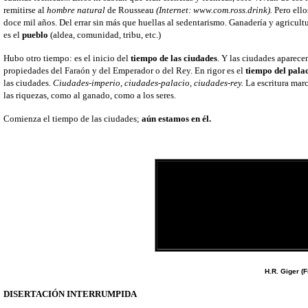
remitirse al
hombre natural
de Rousseau
(Internet: www.com.ross.drink).
Pero ello
doce mil años. Del errar sin más que huellas al sedentarismo. Ganadería y agricultu
es el
pueblo
(aldea, comunidad, tribu, etc.)
Hubo otro tiempo: es el inicio del
tiempo de las ciudades
. Y las ciudades aparecen
propiedades del Faraón y del Emperador o del Rey. En rigor es el
tiempo del palac
las ciudades.
Ciudades-imperio, ciudades-palacio, ciudades-rey.
La escritura marc
las riquezas, como al ganado, como a los seres.
Comienza el tiempo de las ciudades;
aún estamos en él.
H.R. Giger (F
DISERTACIÓN INTERRUMPIDA