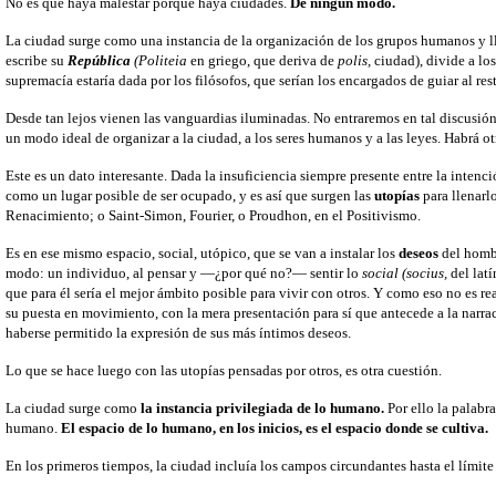
No es que haya malestar porque haya ciudades.
De ningún modo.
La ciudad surge como una instancia de la organización de los grupos humanos y lle
escribe su
República
(Politeia
en griego, que deriva de
polis,
ciudad), divide a lo
supremacía estaría dada por los filósofos, que serían los encargados de guiar al res
Desde tan lejos vienen las vanguardias iluminadas. No entraremos en tal discusió
un modo ideal de organizar a la ciudad, a los seres humanos y a las leyes. Habrá otr
Este es un dato interesante. Dada la insuficiencia siempre presente entre la intenc
como un lugar posible de ser ocupado, y es así que surgen las
utopías
para llenarl
Renacimiento; o Saint-Simon, Fourier, o Proudhon, en el Positivismo.
Es en ese mismo espacio, social, utópico, que se van a instalar los
deseos
del hombr
modo: un individuo, al pensar y —¿por qué no?— sentir lo
social
(socius,
del lat
que para él sería el mejor ámbito posible para vivir con otros. Y como eso no es 
su puesta en movimiento, con la mera presentación para sí que antecede a la narra
haberse permitido la expresión de sus más íntimos deseos.
Lo que se hace luego con las utopías pensadas por otros, es otra cuestión.
La ciudad surge como
la instancia privilegiada de lo humano.
Por ello la palabr
humano.
El espacio de lo humano, en los inicios, es el espacio donde se cultiva.
En los primeros tiempos, la ciudad incluía los campos circundantes hasta el límite