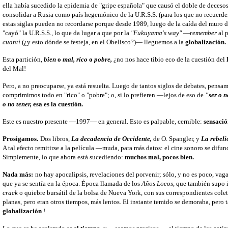
ella había sucedido la epidemia de "gripe española" que causó el doble de deces
consolidar a Rusia como país hegemónico de la U.R.S.S. (para los que no recuerden
estas siglas pueden no recordarse porque desde 1989, luego de la caída del muro 
"cayó" la U.R.S.S., lo que da lugar a que por la
"Fukuyama's way"
—
remember
al 
cuanti
(¿y esto dónde se festeja, en el Obelisco?)— lleguemos a la
globalización.
Esta partición,
bien
o
mal,
rico
o
pobre,
¿no nos hace tibio eco de la cuestión del
del Mal!
Pero, a no preocuparse, ya está resuelta. Luego de tantos siglos de debates, pensami
comprimimos todo en "rico" o "pobre"; o, si lo prefieren —lejos de eso de
"ser o n
o no tener,
esa es la cuestión.
Este es nuestro presente —1997— en general. Esto es palpable, cernible:
sensació
Prosigamos.
Dos libros,
La decadencia de Occidente,
de O. Spangler, y
La rebeli
A tal efecto remitirse a la película —muda, para más datos: el cine sonoro se dif
Simplemente, lo que ahora está sucediendo:
muchos mal, pocos bien.
Nada más:
no hay apocalipsis, revelaciones del porvenir; sólo, y no es poco, vag
que ya se sentía en la época. Época llamada de los
Años Locos,
que también supo i
crack
o quiebre bursátil de la bolsa de Nueva York, con sus correspondientes colet
planas, pero eran otros tiempos, más lentos. El instante temido se demoraba, pero
globalización
!