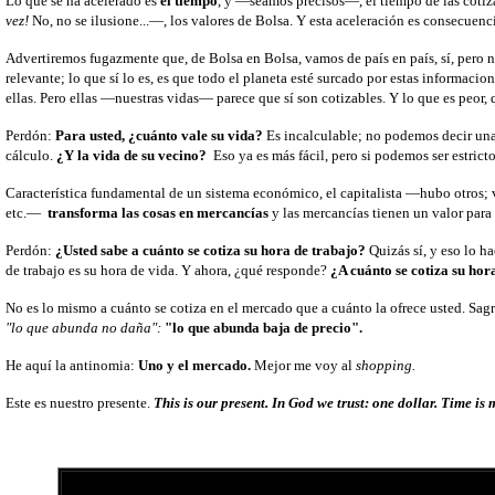
Lo que se ha acelerado es
el tiempo
, y —seamos precisos—, el tiempo de las cotiza
vez!
No, no se ilusione...—, los valores de Bolsa. Y esta aceleración es consecuen
Advertiremos fugazmente que, de Bolsa en Bolsa, vamos de país en país, sí, pero 
relevante; lo que sí lo es, es que todo el planeta esté surcado por estas informaci
ellas. Pero ellas —nuestras vidas— parece que sí son cotizables. Y lo que es peor,
Perdón:
Para usted, ¿cuánto vale su vida?
Es incalculable; no podemos decir una
cálculo.
¿Y la vida de su vecino?
Eso ya es más fácil, pero si podemos ser estri
Característica fundamental de un sistema económico, el capitalista —hubo otros; 
etc.—
transforma las cosas en mercancías
y las mercancías tienen un valor para
Perdón:
¿Usted sabe a cuánto se cotiza su hora de trabajo?
Quizás sí, y eso lo h
de trabajo es su hora de vida. Y ahora, ¿qué responde?
¿A cuánto se cotiza su ho
No es lo mismo a cuánto se cotiza en el mercado que a cuánto la ofrece usted. Sa
"lo que abunda no daña":
"lo que abunda baja de precio".
He aquí la antinomia:
Uno y el mercado.
Mejor me voy al
shopping.
Este es nuestro presente.
This is our present. In God we trust: one dollar. Time i