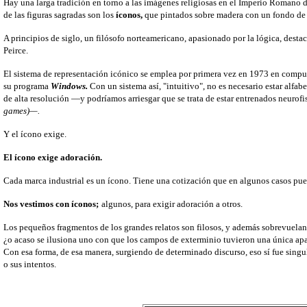
Hay una larga tradición en torno a las imágenes religiosas en el Imperio Romano de 
de las figuras sagradas son los
íconos,
que pintados sobre madera con un fondo de o
A principios de siglo, un filósofo norteamericano, apasionado por la lógica, destac
Peirce.
El sistema de representación icónico se emplea por primera vez en 1973 en compu
su programa
Windows.
Con un sistema así, "intuitivo", no es necesario estar alfa
de alta resolución —y podríamos arriesgar que se trata de estar entrenados neuro
games)—.
Y el ícono exige.
El ícono exige adoración.
Cada marca industrial es un ícono. Tiene una cotización que en algunos casos pued
Nos vestimos con íconos;
algunos, para exigir adoración a otros.
Los pequeños fragmentos de los grandes relatos son filosos, y además sobrevuela
¿o acaso se ilusiona uno con que los campos de exterminio tuvieron una única ap
Con esa forma, de esa manera, surgiendo de determinado discurso, eso sí fue sing
o sus intentos.