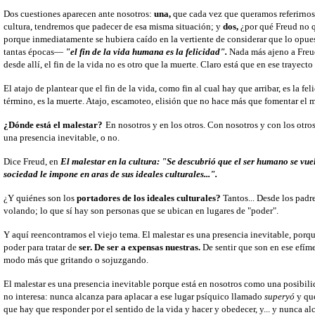
Dos cuestiones aparecen ante nosotros:
una,
que cada vez que queramos referirno
cultura, tendremos que padecer de esa misma situación; y
dos,
¿por qué Freud no q
porque inmediatamente se hubiera caído en la vertiente de considerar que lo opues
tantas épocas—
"el fin de la vida humana es la felicidad".
Nada más ajeno a Freud
desde allí, el fin de la vida no es otro que la muerte. Claro está que en ese trayect
El atajo de plantear que el fin de la vida, como fin al cual hay que arribar, es la fe
término, es la muerte. Atajo, escamoteo, elisión que no hace más que fomentar el m
¿Dónde está el malestar?
En nosotros y en los otros. Con nosotros y con los otro
una presencia inevitable, o no.
Dice Freud, en
El malestar en la cultura:
"Se descubrió que el ser humano se vue
sociedad le impone en aras de sus ideales culturales...".
¿Y quiénes son los
portadores de los ideales culturales?
Tantos... Desde los padre
volando; lo que sí hay son personas que se ubican en lugares de "poder".
Y aquí reencontramos el viejo tema. El malestar es una presencia inevitable, porqu
poder para tratar de
ser.
De ser a expensas nuestras.
De sentir que son en ese efíme
modo más que gritando o sojuzgando.
El malestar es una presencia inevitable porque está en nosotros como una posibil
no interesa: nunca alcanza para aplacar a ese lugar psíquico llamado
superyó
y que
que hay que responder por el sentido de la vida y hacer y obedecer, y... y nunca al