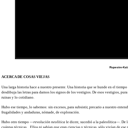
Rupestre-Kal
ACERCA DE COSAS VIEJAS
Una larga historia hace a nuestro presente. Una historia que se hunde en el tiempo 
desdibuja las letras para darnos los signos de los vestigios. De esos vestigios, pura
ruinas y lo cotidiano.
Hubo ese tiempo, lo sabemos: sin excesos, para subsistir, precario a nuestro entend
frugalidades y andaduras, nómade, de exploración.
Hubo otro tiempo —
revolución neolítica
le dicen; sucedió a la paleolítica—. De 
cuántas técnicas... Ellos ni sabían que eran ciencias y técnicas, sólo vivían de es