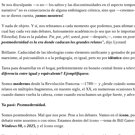
Se nos disculparán —o no— los saltos y las discontinuidades en el aspecto tempora
narrativo" no es consecuencia de alguna embriaguez crónica, sino que —creemos— e
no se dieron cuenta,
¡somos nosotros!
Y nada de objeto. Y sí, nos refutamos a cada momento que podemos, para afirmar 
cual hay cada vez más debates, furiosamente académicos (o sea que no le importan
Filosofía). Esta es la palabra:
Pst, pst, ¡eh!, usted, post
—después,—, como en
post
postmodernidad es la era donde caducan los grandes relatos",
dijo Lyotard.
Brillante. Caducidad de las ideologías como elemento unificante y gestador de práct
marxismo, al psicoanálisis o a la pedagogía; es igual, pero no por
idéntico
sino po
Tarea para desarrollar en el hogar, preferentemente en horario central frente a te
diferencia entre
igual
y
equivalente?
Ejemplifíquese.
Somos
modernos
desde la Revolución Francesa —1789— y ¿desde cuándo som
relatos en múltiples fragmentos, en nuestro siglo, el XX, en numerosas ocasiones has
cuando damos vuelta la cabeza, como cuando escuchamos un golpe fuerte, y adver
Ya pasó:
Post
modernidad.
Somos postmodernos. Mal que nos pese. Pese a los debates. Vamos en el
ícono
, p
debatir entre nosotros o con otros. Estamos dentro del ícono —tema de Bill Gates
Windows 98,
o
2025,
y el ícono exige.