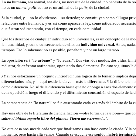
Lo
no humano,
sea animal, sea dios, no necesita de la ciudad; no necesita de la
po
no es un
animal político;
no es un animal de la
polis,
de la ciudad.
Si la ciudad, y —no lo olvidemos— su derredor, se constituyen como el lugar priv
relaciones entre humanos; y es así como aparece la ley, como articulador necesario
que fueron sedimentando, con el tiempo, en cada comunidad.
Que los derechos de cualquier individuo son universales, es un concepto de la mo
la humanidad, y, como consecuencia de ello, un
individuo universal.
Antes, nada.
tiempos. Eso lo sabemos: no es posible, por ahora y por un largo tiempo.
La oposición será
"lo urbano"
y
"lo rural".
Dos vías, dos modos, dos vidas. En ri
reductor, de enfrentar antinomias, oponiendo dos elementos. En esto seguimos la d
¿Y si nos esforzamos un poquito? Introducir una lógica de lo ternario implica deja
diferenciados más, y —aquí reside la clave— más la
diferencia.
Y la diferencia no
como diferencia. No sé de la diferencia hasta que no opongo a esos dos elementos:
de la oposición; luego el diferendo y el diferimiento construirán el espacio de la d
La comparencia de "lo natural" se fue ausentando cada vez más del ámbito de la cult
Hay una obra de la literatura de ciencia ficción —otra forma de la utopía— que 
sobre el último espacio libre del planeta Tierra me estremecí...".
No otra cosa nos sucede cada vez que finalizamos una frase como la citada. Y la p
momento, pero hacia allá vamos. Cuando se escuche ese sonido,
habrá terminado 