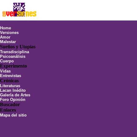
Home
Versiones
Amor
Malestar
Sueños y Utopías
Transdisciplina
Psicoanálisis
Cuerpo
Experimento
Vidas
Entrevistas
Crónicas
Literaturas
Lacan Inédito
Galería de Artes
Foro Opinión
Buscador
Enlaces
Mapa del sitio