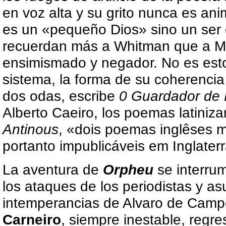
en voz alta y su grito nunca es an
es un «pequeño Dios» sino un ser
recuerdan más a Whitman que a Ma
ensimismado y negador. No es esto 
sistema, la forma de su coherencia 
dos odas, escribe
0
Guardador de
Alberto Caeiro, los poemas latiniz
Antinous
, «dois poemas inglêses m
portanto impublicáveis em Inglater
La aventura de
Orpheu
se interru
los ataques de los periodistas y as
intemperancias de Alvaro de Campo
Carneiro
, siempre inestable, regr