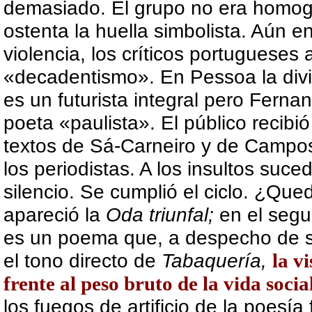
demasiado. El grupo no era homo
ostenta la huella simbolista. Aún e
violencia, los críticos portugueses 
«decadentismo». En Pessoa la divi
es un futurista integral pero Fern
poeta «paulista». El público recibió
textos de Sá-Carneiro y de Campos 
los periodistas. A los insultos suced
silencio. Se cumplió el ciclo. ¿Qu
apareció la
Oda
triunfal;
en el segu
es un poema que, a despecho de su
el tono directo de
Tabaquería,
la
vi
frente al peso bruto de la vida socia
los fuegos de artificio de la poesía 