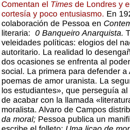
Comentan el
Times
de Londres y 
cortesía y poco entusiasmo.
En 1
colaboración de Pessoa en
Contem
literaria:
0 Banqueiro Anarquista.
T
veleidades políticas: elogios del n
autoritario. La realidad lo desenga
dos ocasiones se enfrenta al poder p
social. La primera para defender a
poemas de amor uranista. La segun
los estudiantes», que perseguía al
de acabar con la llamada «literat
moralista. Alvaro de Campos distri
da moral;
Pessoa publica un manifie
escribe el folleto:
Uma liçao de mor