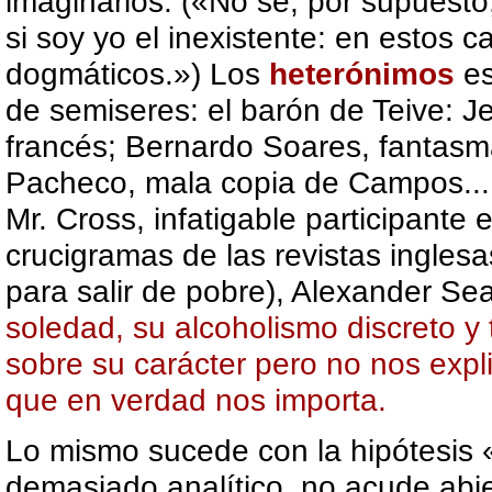
imaginarios. («No sé, por supuesto,
si soy yo el inexistente: en estos
dogmáticos.») Los
heterónimos
es
de semiseres: el barón de Teive: Je
francés; Bernardo Soares, fantasm
Pacheco, mala copia de Campos... 
Mr. Cross, infatigable participante
crucigramas de las revistas inglesa
para salir de pobre), Alexander Sea
soledad, su alcoholismo discreto y 
sobre su carácter pero no nos expl
que en verdad nos importa.
Lo mismo sucede con la hipótesis «
demasiado analítico, no acude abi