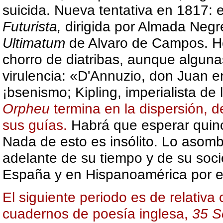
suicida. Nueva tentativa en 1817:
Futurista,
dirigida por Almada Negr
Ultimatum
de Alvaro de Campos. Hoy
chorro de diatribas, aunque algun
virulencia: «D'Annuzio, don Juan e
¡bsenismo; Kipling, imperialista de 
Orpheu
termina en la dispersión, d
sus guías.
Habrá que esperar
quin
Nada de esto es insólito.
Lo asombr
adelante de su tiempo y de su soc
España y en Hispanoamérica por 
El siguiente periodo es de relativa
cuadernos de poesía inglesa,
35
S