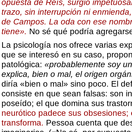
opuesta de Reís, surgió impetuosa
trazo, sin interrupción ni enmienda,
de Campos. La oda con ese nombr
tiene».
No sé qué podría agregarse
La psicología nos ofrece varias ex
que se interesó en su caso, propo
patológica:
«probablemente soy un 
explica, bien o mal, el origen orgá
diría «bien o mal» sino poco. El d
consiste en que sean falsas: son i
poseído; el que domina sus trasto
neurótico padece sus obsesiones; 
transforma.
Pessoa cuenta que desd