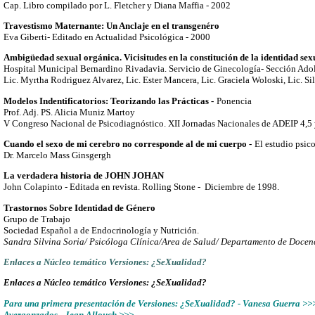
Cap. Libro compilado por L. Fletcher y Diana Maffia - 2002
Travestismo Maternante: Un Anclaje en el transgenéro
Eva Giberti- Editado en Actualidad Psicológica - 2000
Ambigüedad sexual orgánica. Vicisitudes en la constitución de la identidad sex
Hospital Municipal Bernardino Rivadavia. Servicio de Ginecología- Sección Adol
Lic. Myrtha Rodriguez Alvarez, Lic. Ester Mancera, Lic. Graciela Woloski, Lic. S
Modelos Indentificatorios: Teorizando las Prácticas -
Ponencia
Prof. Adj. PS. Alicia Muniz Martoy
V Congreso Nacional de Psicodiagnóstico. XII Jornadas Nacionales de ADEIP 4,5 
Cuando el sexo de mi cerebro no corresponde al de mi cuerpo -
El estudio psic
Dr. Marcelo Mass Ginsgergh
La verdadera historia de JOHN JOHAN
John Colapinto - Editada en revista. Rolling Stone - Diciembre de 1998.
Trastornos Sobre Identidad de Género
Grupo de Trabajo
Sociedad Español
a de Endocrinología y Nutrición.
Sandra Silvina Soria/ Psicóloga Clínica/Area de Salud/ Departamento de Docen
Enlaces a Núcleo temático Versiones: ¿SeXualidad?
Enlaces a Núcleo temático Versiones: ¿SeXualidad?
Para una primera presentación de Versiones: ¿SeXualidad? - Vanesa Guerra >>
Avergonzados - Jean Allouch >>>