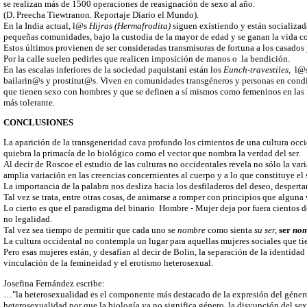
se realizan más de 1500 operaciones de reasignación de sexo al año.
(D. Preecha Tiewtranon. Reportaje Diario el Mundo).
En la India actual, l@s
Hijras (Hermafrodita)
siguen existiendo y están socializa
pequeñas comunidades, bajo la custodia de la mayor de edad y se ganan la vida co
Estos últimos provienen de ser consideradas transmisoras de fortuna a los casados 
Por la calle suelen pedirles que realicen imposición de manos o la bendición.
En las escalas inferiores de la sociedad paquistaní están los
Eunch-travestiles,
l@
bailarin@s y prostitut@s. Viven en comunidades transgéneros y personas en cond
que tienen sexo con hombres y que se definen a sí mismos como femeninos en las r
más tolerante.
CONCLUSIONES
La aparición de la transgeneridad cava profundo los cimientos de una cultura occi
quiebra la primacía de lo biológico como el vector que nombra la verdad del ser.
Al decir de Roscoe el estudio de las culturas no occidentales revela no sólo la vari
amplia variación en las creencias concernientes al cuerpo y a lo que constituye el 
La importancia de la palabra nos desliza hacia los desfiladeros del deseo, desperta
Tal vez se trata, entre otras cosas, de animarse a romper con principios que alguna
Lo cierto es que el paradigma del binario Hombre - Mujer deja por fuera cientos d
no legalidad.
Tal vez sea tiempo de permitir que cada uno se
nombre
como sienta
su ser,
ser
nom
La cultura occidental no contempla un lugar para aquellas mujeres sociales que ti
Pero esas mujeres están, y desafían al decir de Bolin, la separación de la identidad
vinculación de la femineidad y el erotismo heterosexual.
Josefina Fernández escribe:
…"la heterosexualidad es el componente más destacado de la expresión del géner
heterosexualidad por que la biología ya no significa género, la disyunción del s