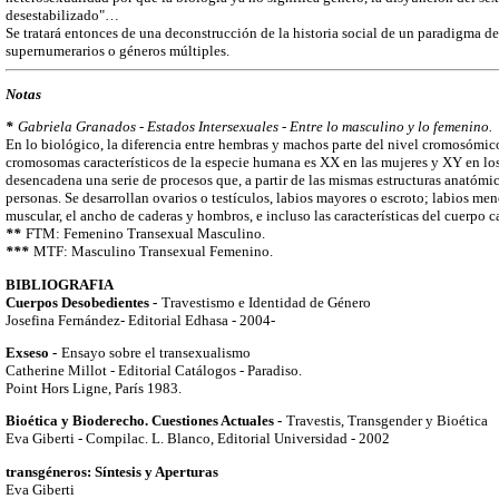
desestabilizado"…
Se tratará entonces de una deconstrucción de la historia social de un paradigma de
supernumerarios o géneros múltiples.
Notas
*
Gabriela Granados - Estados Intersexuales - Entre lo masculino y lo femenino.
En lo biológico, la diferencia entre hembras y machos parte del nivel cromosómico
cromosomas característicos de la especie humana es XX en las mujeres y XY en lo
desencadena una serie de procesos que, a partir de las mismas estructuras anatómic
personas. Se desarrollan ovarios o testículos, labios mayores o escroto; labios me
muscular, el ancho de caderas y hombros, e incluso las características del cuerpo 
**
FTM: Femenino Transexual Masculino.
***
MTF: Masculino Transexual Femenino.
BIBLIOGRAFIA
Cuerpos Desobedientes -
Travestismo e Identidad de Género
Josefina Fernández- Editorial Edhasa - 2004-
Exseso -
Ensayo sobre el transexualismo
Catherine Millot - Editorial Catálogos - Paradiso.
Point Hors Ligne, París 1983.
Bioética y Bioderecho. Cuestiones Actuales -
Travestis, Transgender y Bioética
Eva Giberti - Compilac. L. Blanco, Editorial Universidad - 2002
transgéneros: Síntesis y Aperturas
Eva Giberti