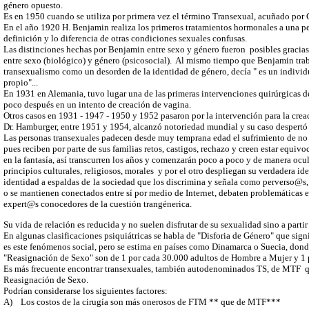
género opuesto.
Es en 1950 cuando se utiliza por primera vez el término Transexual, acuñado po
En el año 1920 H. Benjamin realiza los primeros tratamientos hormonales a una pe
definición y lo diferencia de otras condiciones sexuales confusas.
Las distinciones hechas por Benjamin entre sexo y género fueron posibles gracia
entre sexo (biológico) y género (psicosocial). Al mismo tiempo que Benjamin trab
transexualismo como un desorden de la identidad de género, decía " es un indivi
propio"...
En 1931 en Alemania, tuvo lugar una de las primeras intervenciones quirúrgicas de
poco después en un intento de creación de vagina.
Otros casos en 1931 - 1947 - 1950 y 1952 pasaron por la intervención para la cre
Dr. Hamburger, entre 1951 y 1954, alcanzó notoriedad mundial y su caso despertó
Las personas transexuales padecen desde muy temprana edad el sufrimiento de no s
pues reciben por parte de sus familias retos, castigos, rechazo y creen estar equi
en la fantasía, así transcurren los años y comenzarán poco a poco y de manera ocu
principios culturales, religiosos, morales y por el otro despliegan su verdadera i
identidad a espaldas de
la sociedad que los discrimina y señala como perverso@s,
o se mantienen conectados entre sí por medio de Internet, debaten problemáticas e
expert@s conocedores de la cuestión trangénerica.
Su vida de relación es reducida y no suelen disfrutar de su sexualidad sino a partir
En algunas clasificaciones psiquiátricas se habla de "Disforia de Género" que signi
es este fenómenos social, pero se estima en países como Dinamarca o Suecia, donde 
"Reasignación de Sexo" son de 1 por cada 30.000 adultos de Hombre a Mujer y 1
Es más frecuente encontrar transexuales, también autodenominados TS, de MTF qu
Reasignación de Sexo.
Podrían considerarse los siguientes factores:
A)
Los costos de la cirugía son más onerosos de FTM ** que de MTF***