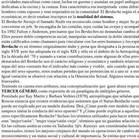
actividades masculinas como cazar, luchar en guerras y asumían un papel ambiguo:
dedicaban a la cocina y la costura. Esta característica era interpretada como dife
hombres como esposos y eran respetados en la comunidad. El
Berdache
según el a
económicas, es decir estaban inscriptos en la
totalidad del sistema.
El
Berdache Navajo
el llamado
Nadle
era reconocido como hombre y mujer. Su pre
convertirse en jefe. Se encargaba de las comidas, tejer, cuidar las ovejas y acompañ
En 1992 Fulton y Anderson, precisaron que los
Berdaches
no demandan cambio de i
Ellos poseen doble competencia social, manipulan socialmente la doble identidad 
están calificados como chamanes para vincularse con los seres humanos y los espír
Berdache
es un término originalmente árabe y persa que designaba a la persona 
siglo XVII pero fue adoptada en el siglo XIX y sólo en el ámbito de la Antropolo
En la década del ´70 y sumado a varias contribuciones, entre algunas de ellas prov
destacados del Berdache son el carácter religioso y económico y también relativos 
ropas del sexo contrario fue el indicador más común y visible, aún cuando gran 
ropas del sexo opuesto, otros usaban prendas que no pertenecían ni a uno ni a ot
Igual variación se observó con relación a la Orientación Sexual. Algunos tenían s
bisexuales.
Teniendo en cuenta esos atributos, una conceptualización que ganó altura respe
TERCER GÉNERO
, como expresión de un paradigma de múltiples géneros.
Postulado por Kay Martin y Barbara Vorhies (1979), antropólogas que señalan que l
Roscoe enuncia que existen evidencias que sostienen que el Status Berdache cons
puede ser explicada por un modelo dualista. Dirá ¿Cómo puede este modelo dar cue
tampoco imitar la conducta del sexo opuesto? Y ¿Cómo puede explicar a aquello
otros específicamente Berdache? Incluso los términos utilizados para hacer refere
eran "mujer/varón", "mujer vieja/varón viejo", términos que no guardan relación co
En las culturas asiáticas como en Tailandia l@s
Katoeys
son consideradas heroína
transexuales, tienen los mejores cirujanos del mundo en operaciones de cambio de
reconocimiento y un status social y cultural de importancia. Se estima que viven