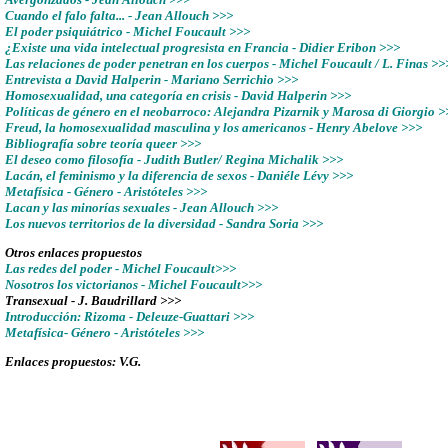
Cuando el falo falta... - Jean Allouch >>>
El poder psiquiátrico - Michel Foucault >>>
¿Existe una vida intelectual progresista en Francia - Didier Eribon >>>
Las relaciones de poder penetran en los cuerpos - Michel Foucault / L. Finas >>
Entrevista a David Halperin - Mariano Serrichio >>>
Homosexualidad, una categoría en crisis - David Halperin >>>
Políticas de género en el neobarroco: Alejandra Pizarnik y Marosa di Giorgio >
Freud, la homosexualidad masculina y los americanos - Henry Abelove >>>
Bibliografía sobre teoría queer >>>
El deseo como filosofía - Judith Butler/ Regina Michalik >>>
Lacán, el feminismo y la diferencia de sexos - Daniéle Lévy >>>
Metafísica - Género - Aristóteles >>>
Lacan y las minorías sexuales - Jean Allouch >>>
Los nuevos territorios de la diversidad - Sandra Soria >>>
Otros enlaces propuestos
Las redes del poder - Michel Foucault>>>
Nosotros los victorianos - Michel Foucault>>>
Transexual - J. Baudrillard >>>
Introducción: Rizoma - Deleuze-Guattari >>>
Metafísica- Género - Aristóteles >>>
Enlaces propuestos: V.G.