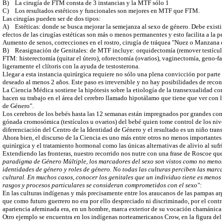
B)
La cirugía de FTM consta de 3 instancias y la MTF sólo 1
C)
Los resultados estéticos y funcionales son mejores en MTF que FTM.
Las cirugías pueden ser de dos tipos:
A)
Estéticas: donde se busca mejorar la semejanza al sexo de género. Debe exis
efectos de las cirugías estéticas son más o menos permanentes y esto facilita a la p
Aumento de senos, correcciones en el rostro, cirugía de tráquea "Nuez o Manzana 
B)
Reasignación de Genitales: de MTF incluye: orquidectomía (remover testículos)
FTM: histerectomía (quitar el útero), oforectomía (ovarios), vaginectomía, geno-fa
ligeramente el clítoris con la ayuda de testosterona.
Llegar a esta instancia quirúrgica requiere no sólo una plena convicción por part
deseado al menos 2 años. Este paso es irreversible y no hay posibilidades de recon
La Ciencia Médica sostiene la hipótesis sobre la etiología de la transexualidad c
hacen su trabajo en el área del cerebro llamado hipotálamo que tiene que ver con l
de Género".
Los cerebros de los bebés hasta las 12 semanas están impregnados por grandes co
gónada cromosómica (testículos u ovarios) del bebé quien tome control de los nive
diferenciación del Centro de la Identidad de Género y el resultado es un niño tra
Ahora bien, el discurso de la Ciencia es uno más entre otros no menos importante
quirúrgica y el tratamiento hormonal como las únicas alternativas de alivio al suf
Extendiendo las fronteras, nuestro recorrido nos nutre con una frase de Roscoe q
paradigma de Género Múltiple, los marcadores del sexo son vistos como no menos 
identidades de género y roles de género. No todas las culturas perciben las mar
cultural. En muchos casos, conocer los genitales que un individuo tiene es meno
rasgos y procesos particulares se consideran comprometidos con el sexo":
En las culturas indígenas y más precisamente entre los araucanos de las pampas a
que como futuro guerrero no era por ello despreciado ni discriminado, por el contr
apariencia afeminada era, en un hombre, marca exterior de su vocación chamánica
Otro ejemplo se encuentra en los indígenas norteamericanos Crow, en la figura de