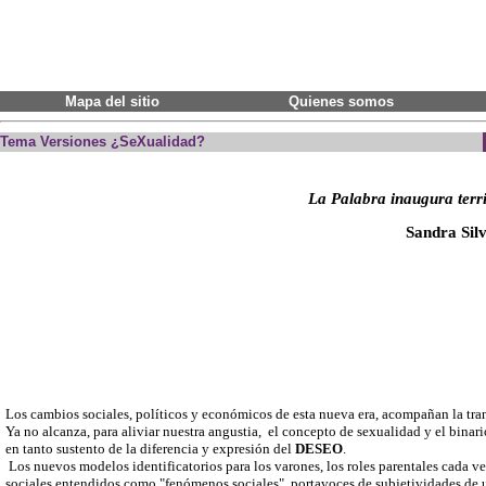
Mapa del sitio
Quienes somos
Tema Versiones ¿SeXualidad?
La Palabra inaugura terri
Sandra Silv
Los cambios sociales, políticos y económicos de esta nueva era, acompañan la tra
Ya no alcanza, para aliviar nuestra angustia, el concepto de sexualidad y el binar
en tanto sustento de la diferencia y expresión del
DESEO
.
Los nuevos modelos identificatorios para los varones, los roles parentales cada 
sociales entendidos como "fenómenos sociales", portavoces de subjetividades de u