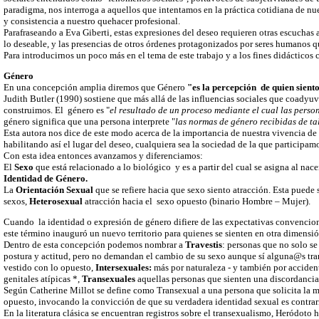
paradigma, nos interroga a aquellos que intentamos en la práctica cotidiana de nue
y consistencia a nuestro quehacer profesional.
Parafraseando a Eva Giberti, estas expresiones del deseo requieren otras escuchas 
lo deseable, y las presencias de otros órdenes protagonizados por seres humanos q
Para introducirnos un poco más en el tema de este trabajo y a los fines didáctico
Género
En una concepción amplia diremos que Género
"es la percepción de quien siento
Judith Butler (1990) sostiene que más allá de las influencias sociales que coadyuv
construimos. El género es "
el resultado de un proceso mediante el cual las perso
género significa que una persona interprete "
las normas de género recibidas de ta
Esta autora nos dice de este modo acerca de la importancia de nuestra vivencia de 
habilitando así el lugar del deseo, cualquiera sea la sociedad de la que participam
Con esta idea entonces avanzamos y diferenciamos:
El
Sexo
que está relacionado a lo biológico y es a partir del cual se asigna al nace
Identidad de Género.
La
Orientación Sexual
que se refiere hacia que sexo siento atracción. Esta puede 
sexos,
Heterosexual
atracción hacia el sexo opuesto (binario Hombre – Mujer).
Cuando la identidad o expresión de género difiere de las expectativas convencion
este término inauguró un nuevo territorio para quienes se sienten en otra dimensi
Dentro de esta concepción podemos nombrar a
Travestis
: personas que no solo s
postura y actitud, pero no demandan el cambio de su sexo aunque sí alguna@s tran
vestido con lo opuesto,
Intersexuales:
más por naturaleza - y también por acciden
genitales atípicas *,
Transexuales
aquellas personas que sienten una discordancia e
Según Catherine Millot se define como Transexual a una persona que solicita la mo
opuesto, invocando la convicción de que su verdadera identidad sexual es contrari
En la literatura clásica se encuentran registros sobre el transexualismo, Heródoto h