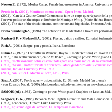
Newton E.
, (1972), Mother Camp: Female Impersonators in America, University o
Preciado B.
, (2001), Manifiesto contra-sexual, Opera Prima, Madrid.
(2002), “Gare à la Gouine Garou! Comment se faire un corps queer à partir de la pe
l’oeuvre politique, théorique et littéraire de Monique Wittig, (Marie-Hélène Bourc
(2004), The size of the fetish: cinema, architecture and big chicks, Princeton Arch.
Prieto Stambaugh A.
, (1996), “La actuación de la identidad a través del perform
Rapisardi F., y Modarelli A.
, (2001), Fiestas, baños y exilios, Editorial Sudamer
Rich A.
, (2001), Sangre, pan y poesía, Icaria, Barcelona
Rubin, G.
(1975), “The traffic in Women”, Rayna R. Reiter (editora), en Towar
(1982), “The leather menace”, en SAMOIS (ed.), Coming to power: Writings and G
(1989), “Reflexionando sobre el sexo: notas para una teoría radical de la sexualida
(1995), “Sexual Traffic” revista ‘Differences’:
More gender trouble:
Feminism mee
Indiana, Indiana University Press, 1995
(2001), con Butler J., Marché au sexe, EPEL, París.
Sáez, J.
, (2004), Teoría queer y psicoanálisis, Ed. Síntesis. Madrid (en prensa).
- con Eduardo Nabal: (2000), Mariconadas
; editado en internet en
www.hartza.com
SAMOIS (ed.),
(1982), Coming to power: Writings and Graphics on Lesbian S/M, 
Sedgwick, E. K.
, (1985), Between Men: English Literature and Male Homosocial
(1993), Tendencies, Durham: Duke University Press.
(1998), Epistemología del armario, La Tempestad, Barcelona.