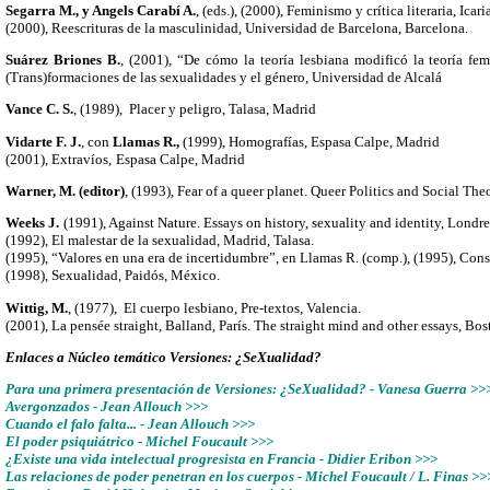
Segarra M., y Angels Carabí A.
, (eds.), (2000), Feminismo y crítica literaria, Icar
(2000), Reescrituras de la masculinidad, Universidad de Barcelona, Barcelona.
Suárez Briones B.
, (2001), “De cómo la teoría lesbiana modificó la teoría fe
(Trans)formaciones de las sexualidades y el género, Universidad de Alcalá
Vance C. S.
, (1989), Placer y peligro, Talasa, Madrid
Vidarte F. J.
, con
Llamas R.,
(1999), Homografías, Espasa Calpe, Madrid
(2001), Extravíos,
Espasa Calpe, Madrid
Warner, M. (editor)
, (1993), Fear of a queer planet. Queer Politics and Social Th
Weeks J.
(1991), Against Nature. Essays on history, sexuality and identity, Londre
(1992), El malestar de la sexualidad, Madrid, Talasa.
(1995), “Valores en una era de incertidumbre”, en Llamas R. (comp.), (1995), Con
(1998), Sexualidad, Paidós, México.
Wittig, M.
, (1977), El cuerpo lesbiano, Pre-textos, Valencia.
(2001), La pensée straight, Balland, París. The straight mind and other essays, Bo
Enlaces a Núcleo temático Versiones: ¿SeXualidad?
Para una primera presentación de Versiones: ¿SeXualidad? - Vanesa Guerra >>
Avergonzados - Jean Allouch >>>
Cuando el falo falta... - Jean Allouch >>>
El poder psiquiátrico - Michel Foucault >>>
¿Existe una vida intelectual progresista en Francia - Didier Eribon >>>
Las relaciones de poder penetran en los cuerpos - Michel Foucault / L. Finas >>