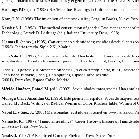
(Trans)formaciones de las sexualidades y el género, Universidad de Alcalá, Servic
Hoskings P.D.
, (ed.), (1998), Sex/Machine. Readings in Culture, Gender and Techn
Katz, J. N.
, (1996), The invention of heterosexuality, Penguin Books, Nueva York
Kessler S. J.
, (1998), “The medical construction of gender. Case management of i
Technology, Patrick D. Hoskings (ed.), Indiana University Press, 1998;
Llamas R
, (comp.), (1995), Construyendo sidentidades; estudios desde el corazó
(1998), Teoría torcida, Siglo XXI, Madrid
- con
Vila, F
. (1997), “Spain: passion for life.
Una historia del movimiento de lesb
singular deseo. Estudios lesbianos y gays en el Estado español, Laertes, Barcelona
(1999)
“El género y la presentación social”, revista
Archipiélago
, nº 31, Barcelona
- con
Paco Vidarte
, (1999), Homografías, Espasa Calpe, Madrid
(2001), Extravíos,
Espasa Calpe, Madrid
Mérida Jiménez, Rafael M
. (ed.), (2002), Sexualidades transgresoras. Una antol
Moraga Ch., y Anzaldúa G.
, (1996), Este puente mi espalda. Voces de mujeres te
Called My Back. Writings of Radical Woman of Color, Kitchen Table, Women of C
Nabal E. y Sáez J.
, (2000) Mariconadas; editado en internet en
www.hartza.com/m
Namaste, K.
, (1997), “Tragic misreadings”: Queer Theory’s Erasure of Transgend
University Press, New York.
Nestle, J.
, (1987), A Restricted Country, Firebrand Press, Nueva York.