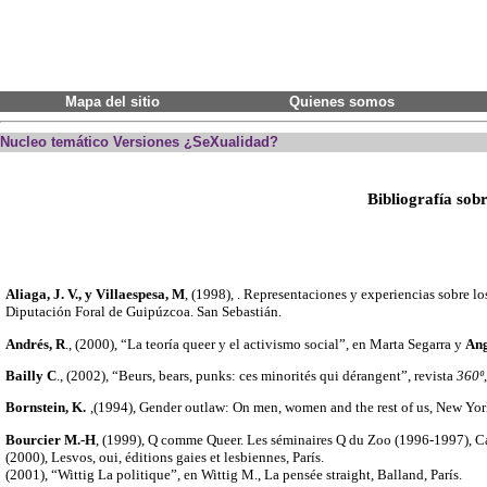
Mapa del sitio
Quienes somos
Nucleo temático Versiones ¿SeXualidad?
Bibliografía sobr
Aliaga, J. V., y Villaespesa, M
, (1998), . Representaciones y experiencias sobre l
Diputación Foral de Guipúzcoa. San Sebastián.
Andrés, R
., (2000), “La teoría queer y el activismo social”, en Marta Segarra y
Ang
Bailly C
., (2002), “Beurs, bears, punks: ces minorités qui dérangent”, revista
360º
Bornstein, K.
,(1994), Gender outlaw: On men, women and the rest of us, New Yor
Bourcier M.-H
, (1999), Q comme Queer. Les séminaires Q du Zoo (1996-1997), Ca
(2000), Lesvos, oui, éditions gaies et lesbiennes, París.
(2001), “Wittig La politique”, en Wittig M., La pensée straight, Balland, París.