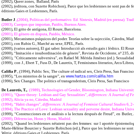
(2002), Queer zones, Balland, París
(2002), (editora, con Suzette Robichon),
Parce que les lesbiennes ne sont pas de f
éditions Gaies et Lesbiennes, París.
Butler J
.,(2004), Políticas del performativo. Ed. Síntesis, Madrid (en prensa). Tr
(2003), Cuerpos que importan, Paidós, Buenos Aires.
(2001), El grito de antígona, El Roure, Barcelona.
(2001), El género en disputa, Paidós, México.
(2001), Mecanismos psíquicos del poder. Teorías sobre la sujección, Cátedra, Mad
(2001), con Rubin G., Marché au sexe, EPEL, París.
(2000), (varios autores), El gai saber. Introducció als estudis gais i lèsbics. El Rou
(2000), “Imitación e insubordinación de género”, Revista de Occidente, nº 235, d
(2001),
”Críticamente subversiva”, en Rafael M. Mérida Jiménez (ed.). Sexualidad
(1999),
con
J., Ebert T., Fuss D., De Lauretis, T, Feminismos literarios, Arco/Libro
Califia P
., (1994), Public Sex; The culture of radical sex, Cleis Press, San Francisc
(1995), “Los misterios de la sangre”, en
www.hartza.com/califia.htm
(1996), Sex Changes. The politics of transgenderism, Cleis Press, San Francisco
De Lauretis, T.,
(1989), Technologies of Gender
,
Bloomington, Indiana University
(1991), “Queer theory: Lesbian and Gay Sexualities”,
differences: A Journal of F
(1992), Alicia ya no, Cátedra, Madrid
(1994), “Habit changes”,
differences: A Journal of Feminist Cultural Studies
6, 2-
(1994), The Practice of Love: Lesbian sexuality and perverse desire, Indiana Unive
(1999), “Construcciones en el análisis o la lectura después de Freud”, en
Butler,
(2000), Diferencias, Horas y Horas, Madrid.
(2002), “Quand les lesbiennes nétaient pas des femmes: sur l aportée épistemolo
Marie-Hélène Bourcier y Suzette Robichon (ed.), Parce que les lesbiennes ne sont 
Wittig, éditions Gaies et Lesbiennes, París.