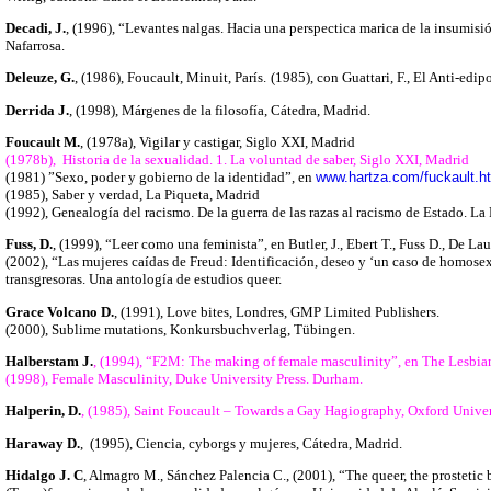
Decadi, J.
, (1996)
, “Levantes nalgas. Hacia una perspectica marica de la insumisió
Nafarrosa.
Deleuze, G.
, (1986), Foucault, Minuit, París.
(1985), con Guattari, F., El Anti-edi
Derrida J.
, (1998), Márgenes de la filosofía, Cátedra, Madrid.
Foucault M.
, (1978a), Vigilar y castigar, Siglo XXI, Madrid
(1978b), Historia de la sexualidad. 1. La voluntad de saber, Siglo XXI, Madrid
(1981) ”Sexo, poder y gobierno de la identidad”, en
www.hartza.com/fuckault.h
(1985), Saber y verdad, La Piqueta, Madrid
(1992), Genealogía del racismo. De la guerra de las razas al racismo de Estado. La
F
uss, D.
, (1999), “Leer como una feminista”, en Butler, J., Ebert T., Fuss D., De La
(2002), “Las mujeres caídas de Freud: Identificación, deseo y ‘un caso de homose
transgresoras. Una antología de estudios
queer.
Grace Volcano D.
, (1991), Love bites, Londres, GMP Limited Publishers.
(2000), Sublime mutations, Konkursbuchverlag, Tübingen.
Halberstam J.
, (1994), “F2M: The making of female masculinity”, en The Lesbia
(1998), Female Masculinity, Duke University Press. Durham.
Halperin, D.
, (1985), Saint Foucault – Towards a Gay Hagiography, Oxford Univer
Haraway D.
, (1995), Ciencia, cyborgs y mujeres, Cátedra, Madrid.
Hidalgo J. C
, Almagro M., Sánchez Palencia C., (2001), “The queer, the prostetic